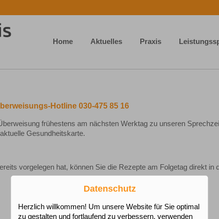
Home
Aktuelles
Praxis
Leistungss
berweisungs-Hotline 030-475 85 16
Überweisung frühestens am nächsten Werktag zu unseren Sprechzei
 aktuelle Gesundheitskarte.
reits vorgelegen hat, können Sie die Rezepte am Folgetag direkt in 
Datenschutz
Herzlich willkommen! Um unsere Website für Sie optimal
zu gestalten und fortlaufend zu verbessern, verwenden