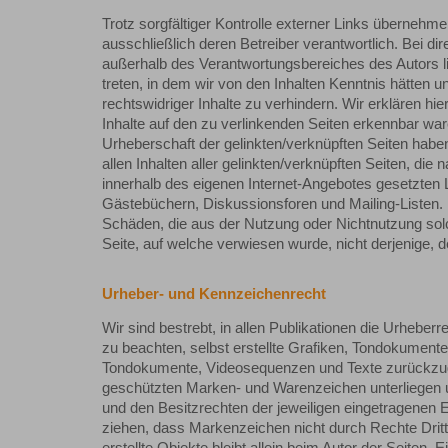
Trotz sorgfältiger Kontrolle externer Links übernehmen
ausschließlich deren Betreiber verantwortlich. Bei dir
außerhalb des Verantwortungsbereiches des Autors lie
treten, in dem wir von den Inhalten Kenntnis hätten 
rechtswidriger Inhalte zu verhindern. Wir erklären hi
Inhalte auf den zu verlinkenden Seiten erkennbar ware
Urheberschaft der gelinkten/verknüpften Seiten haben 
allen Inhalten aller gelinkten/verknüpften Seiten, die 
innerhalb des eigenen Internet-Angebotes gesetzten 
Gästebüchern, Diskussionsforen und Mailing-Listen. Fü
Schäden, die aus der Nutzung oder Nichtnutzung solch
Seite, auf welche verwiesen wurde, nicht derjenige, de
Urheber- und Kennzeichenrecht
Wir sind bestrebt, in allen Publikationen die Urheb
zu beachten, selbst erstellte Grafiken, Tondokumente
Tondokumente, Videosequenzen und Texte zurückzugrei
geschützten Marken- und Warenzeichen unterliegen 
und den Besitzrechten der jeweiligen eingetragenen E
ziehen, dass Markenzeichen nicht durch Rechte Dritte