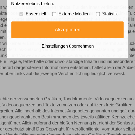
Nutzererlebnis bieten.
 wir keine Haftung für deren Inhalte. Für den Inhalt verlinkter Stellen 
ekten oder indirekten Verweisen auf fremde Internet-Seiten ("Links"), 
Essenziell
Externe Medien
Statistik
gen, würde eine Haftungsverpflichtung ausschließlich in dem Fall in 
und es uns technisch möglich und zumutbar wäre, die Nutzung im Fall
Akzeptieren
ermit ausdrücklich, dass zum Zeitpunkt der Link-Setzung keine illegal
n. Auf die aktuelle und zukünftige Gestaltung, die Inhalte oder die
wir keinerlei Einfluss. Deshalb distanzieren wir uns hiermit ausdrück
Einstellungen übernehmen
nach der Link-Setzung verändert wurden. Diese Feststellung gilt für all
Links und Verweise sowie für Fremdeinträge in vom Autor eingerichte
r illegale, fehlerhafte oder unvollständige Inhalte und insbesondere 
erart dargebotenen Informationen entstehen, haftet allein der Anbiet
r über Links auf die jeweilige Veröffentlichung lediglich verweist.
errechte der verwendeten Grafiken, Tondokumente, Videosequenzen un
, Videosequenzen und Texte zu nutzen oder auf lizenzfreie Grafiken,
fen. Alle innerhalb des Internet-Angebotes genannten und ggf. durc
uneingeschränkt den Bestimmungen des jeweils gültigen Kennzeiche
igentümer. Allein aufgrund der bloßen Nennung ist nicht der Schluss 
r geschützt sind! Das Copyright für veröffentlichte, vom Autor selbst