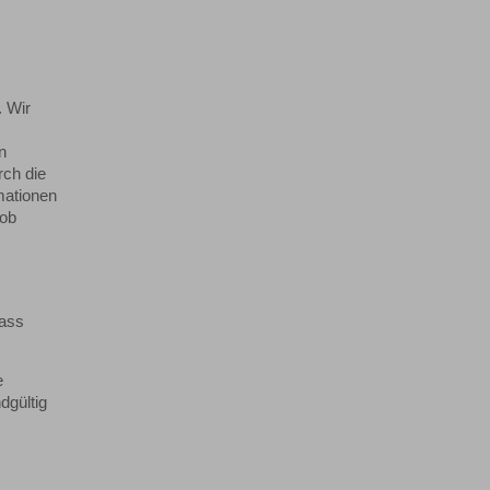
. Wir
n
rch die
mationen
rob
dass
e
dgültig