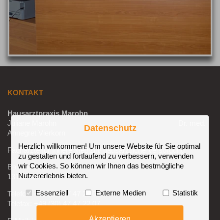
KONTAKT
Hausarztpraxis Marohn
Juliane Marohn Dr. med.
Datenschutz
Annegret Vierkorn
Herzlich willkommen! Um unsere Website für Sie optimal
Fachärzte für Innere Medizin/ hausärztliche Versorgung
zu gestalten und fortlaufend zu verbessern, verwenden
wir Cookies. So können wir Ihnen das bestmögliche
Bahnhofstr. 32
Nutzererlebnis bieten.
13129 Berlin
Essenziell
Externe Medien
Statistik
Telefon: +49 (30) 47 47 22 06
Telefax: +49 (30) 47 47 22 07
Akzeptieren